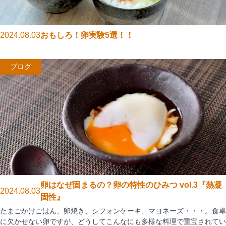
2024.08.03
おもしろ！卵実験5選！！
ブログ
卵はなぜ固まるの？卵の特性のひみつ vol.3『熱凝
2024.08.03
固性』
たまごかけごはん、卵焼き、シフォンケーキ、マヨネーズ・・・。食卓
に欠かせない卵ですが、どうしてこんなにも多様な料理で重宝されてい