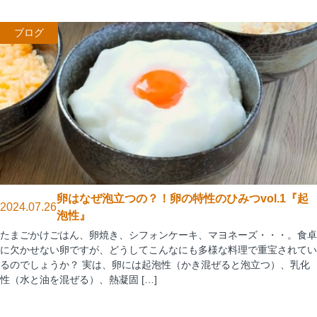
ブログ
卵はなぜ泡立つの？！卵の特性のひみつvol.1『起
2024.07.26
泡性』
たまごかけごはん、卵焼き、シフォンケーキ、マヨネーズ・・・。食卓
に欠かせない卵ですが、どうしてこんなにも多様な料理で重宝されてい
るのでしょうか？ 実は、卵には起泡性（かき混ぜると泡立つ）、乳化
性（水と油を混ぜる）、熱凝固 […]