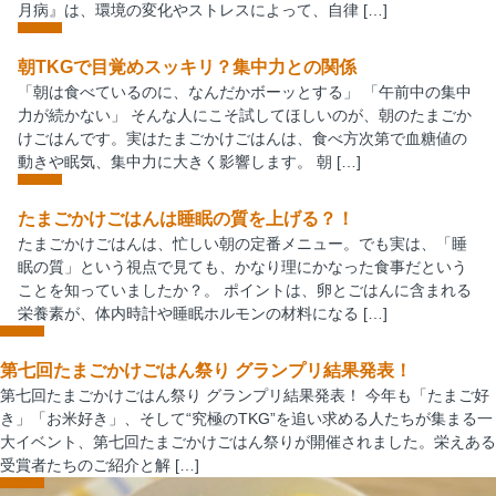
月病』は、環境の変化やストレスによって、自律 […]
朝TKGで目覚めスッキリ？集中力との関係
「朝は食べているのに、なんだかボーッとする」 「午前中の集中
力が続かない」 そんな人にこそ試してほしいのが、朝のたまごか
けごはんです。実はたまごかけごはんは、食べ方次第で血糖値の
動きや眠気、集中力に大きく影響します。 朝 […]
たまごかけごはんは睡眠の質を上げる？！
たまごかけごはんは、忙しい朝の定番メニュー。でも実は、「睡
眠の質」という視点で見ても、かなり理にかなった食事だという
ことを知っていましたか？。 ポイントは、卵とごはんに含まれる
栄養素が、体内時計や睡眠ホルモンの材料になる […]
第七回たまごかけごはん祭り グランプリ結果発表！
第七回たまごかけごはん祭り グランプリ結果発表！ 今年も「たまご好
き」「お米好き」、そして“究極のTKG”を追い求める人たちが集まる一
大イベント、第七回たまごかけごはん祭りが開催されました。栄えある
受賞者たちのご紹介と解 […]