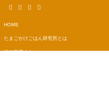
HOME
たまごかけごはん研究所とは
幻の卵屋さん
TKGとは
オンラインショップ
TKG検定
認定店募集